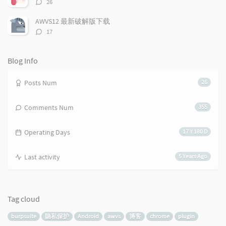
评
26
s
论
数：
AWVS12 最新破解版下载
评
17
论
数：
Blog Info
Posts Num
26
Comments Num
355
Operating Days
17 Y 180 D
Last activity
5 Years Ago
Tag cloud
burpsuite
隐私保护
Android
awvs
博客
chrome
plugin