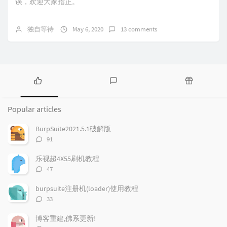
误，欢迎大家指正。
独自等待
May 6, 2020
13 comments
P
L
R
o
a
a
Popular articles
p
t
n
u
e
d
BurpSuite2021.5.1破解版
l
s
o
评
91
a
t
m
论
r
c
a
数：
乐视超4X55刷机教程
a
o
r
评
47
r
m
t
论
t
m
i
数：
burpsuite注册机(loader)使用教程
i
e
c
评
33
c
n
l
论
l
数：
t
e
博客重建,佛系更新!
e
s
s