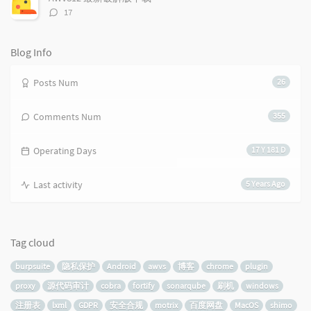
评
17
论
数：
Blog Info
Posts Num
26
Comments Num
355
Operating Days
17 Y 181 D
Last activity
5 Years Ago
Tag cloud
burpsuite
隐私保护
Android
awvs
博客
chrome
plugin
proxy
源代码审计
cobra
fortify
sonarqube
刷机
windows
注册表
lxml
GDPR
安全合规
motrix
百度网盘
MacOS
shimo