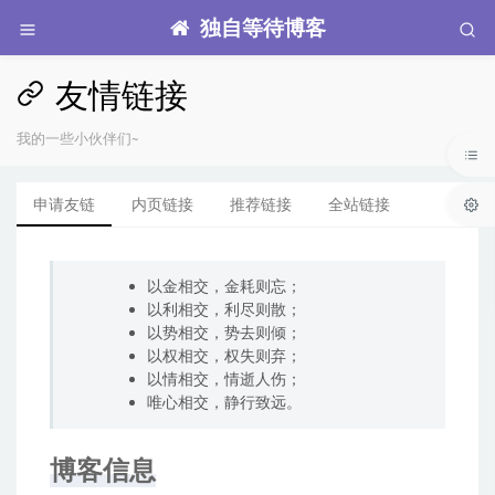
独自等待博客
友情链接
我的一些小伙伴们~
申请友链
内页链接
推荐链接
全站链接
以金相交，金耗则忘；
以利相交，利尽则散；
以势相交，势去则倾；
以权相交，权失则弃；
以情相交，情逝人伤；
唯心相交，静行致远。
博客信息