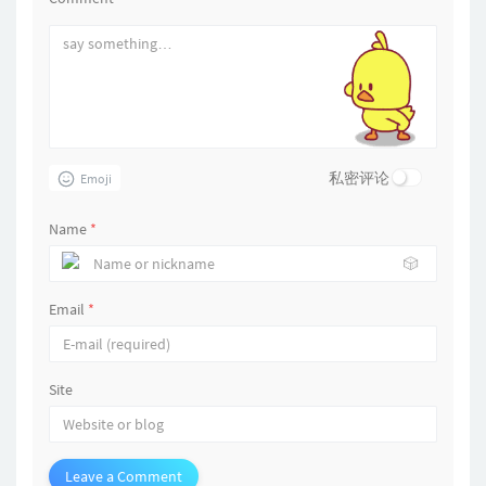
私密评论
Emoji
Name
*
🎲
Email
*
Site
Leave a Comment