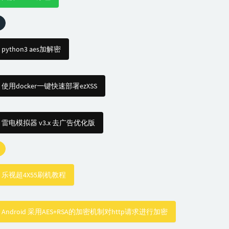
python3 aes加解密
使用docker一键快速部署ezXSS
雷电模拟器 v3.x 去广告优化版
乐视超4X55刷机教程
Android 采用AES+RSA的加密机制对http请求进行加密