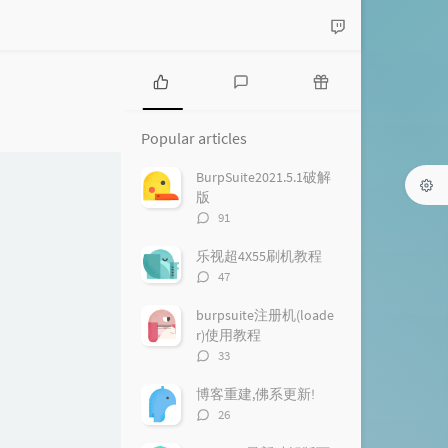
P
L
R
o
a
a
Popular articles
p
t
n
u
e
d
BurpSuite2021.5.1破解
l
s
o
版
a
t
m
评
91
r
c
a
论
a
o
r
数：
乐视超4X55刷机教程
r
m
t
评
47
t
m
i
论
i
e
c
数：
burpsuite注册机(loade
c
n
l
r)使用教程
l
t
e
评
33
e
s
s
论
s
数：
博客重建,佛系更新!
评
26
论
数：