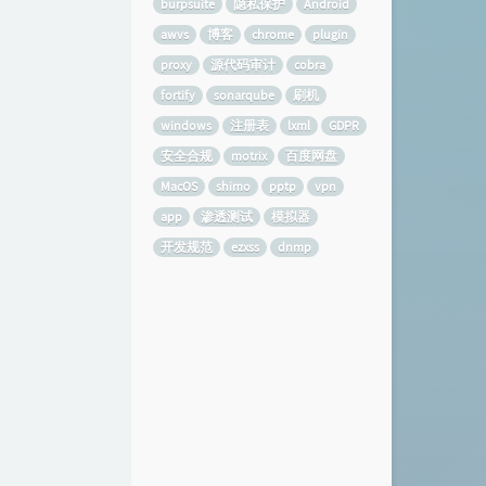
burpsuite
隐私保护
Android
awvs
博客
chrome
plugin
proxy
源代码审计
cobra
fortify
sonarqube
刷机
windows
注册表
lxml
GDPR
安全合规
motrix
百度网盘
MacOS
shimo
pptp
vpn
app
渗透测试
模拟器
开发规范
ezxss
dnmp