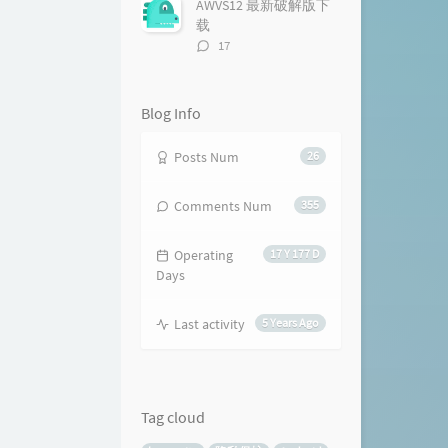
AWVS12 最新破解版下
载
评
17
论
数：
Blog Info
Posts Num
26
Comments Num
355
Operating
17 Y 177 D
Days
Last activity
5 Years Ago
Tag cloud