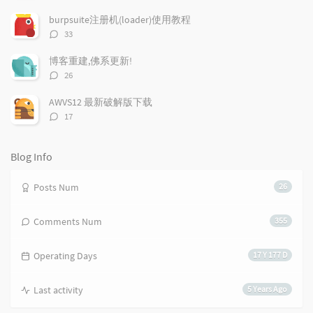
r
m
t
论
t
m
i
数：
burpsuite注册机(loader)使用教程
i
e
c
评
33
c
n
l
论
l
数：
t
e
博客重建,佛系更新!
e
s
s
评
26
s
论
数：
AWVS12 最新破解版下载
评
17
论
数：
Blog Info
Posts Num
26
Comments Num
355
Operating Days
17 Y 177 D
Last activity
5 Years Ago