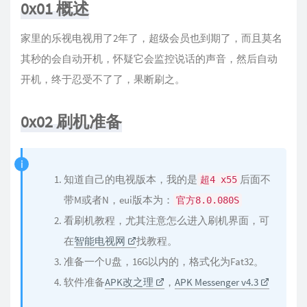
0x01 概述
家里的乐视电视用了2年了，超级会员也到期了，而且莫名
其秒的会自动开机，怀疑它会监控说话的声音，然后自动
开机，终于忍受不了了，果断刷之。
0x02 刷机准备
知道自己的电视版本，我的是
后面不
超4 x55
带M或者N，eui版本为：
官方8.0.080S
看刷机教程，尤其注意怎么进入刷机界面，可
在
智能电视网
找教程。
准备一个U盘，16G以内的，格式化为Fat32。
软件准备
APK改之理
，
APK Messenger v4.3