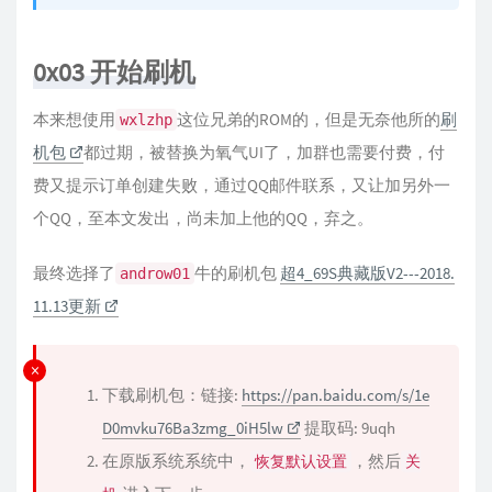
0x03 开始刷机
本来想使用
这位兄弟的ROM的，但是无奈他所的
刷
wxlzhp
机包
都过期，被替换为氧气UI了，加群也需要付费，付
费又提示订单创建失败，通过QQ邮件联系，又让加另外一
个QQ，至本文发出，尚未加上他的QQ，弃之。
最终选择了
牛的刷机包
超4_69S典藏版V2---2018.
androw01
11.13更新
下载刷机包：链接:
https://pan.baidu.com/s/1e
D0mvku76Ba3zmg_0iH5lw
提取码: 9uqh
在原版系统系统中，
，然后
恢复默认设置
关