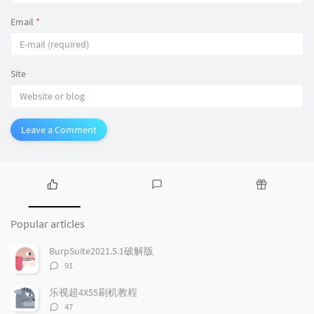
Email
*
Site
Leave a Comment
P
L
R
o
a
a
Popular articles
p
t
n
u
e
d
BurpSuite2021.5.1破解版
l
s
o
评
91
a
t
m
论
r
c
a
数：
乐视超4X55刷机教程
a
o
r
评
47