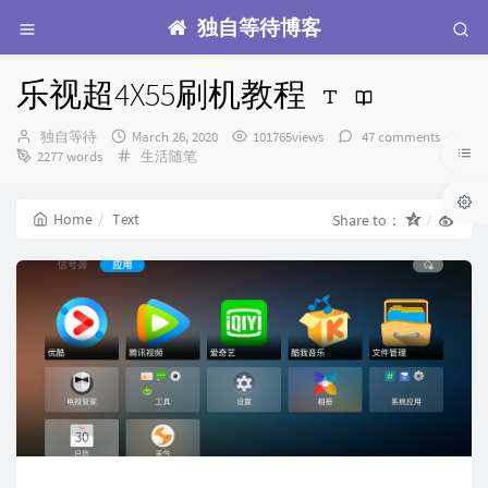
独自等待博客
乐视超4X55刷机教程
Author：
发
独自等待
March 26, 2020
101765views
47 comments
布
Categories：
2277 words
生活随笔
时
间：
Home
Text
Share to：