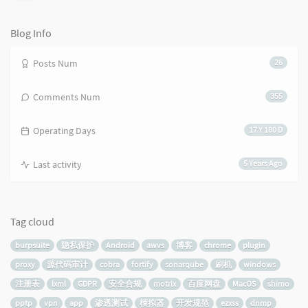
论
数：
Blog Info
Posts Num
26
Comments Num
355
Operating Days
17 Y 180 D
Last activity
5 Years Ago
Tag cloud
burpsuite
隐私保护
Android
awvs
博客
chrome
plugin
proxy
源代码审计
cobra
fortify
sonarqube
刷机
windows
注册表
lxml
GDPR
安全合规
motrix
百度网盘
MacOS
shimo
pptp
vpn
app
渗透测试
模拟器
开发规范
ezxss
dnmp