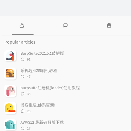
P
L
R
o
a
a
Popular articles
p
t
n
u
e
d
BurpSuite2021.5.1破解版
l
s
o
评
91
a
t
m
论
r
c
a
数：
乐视超4X55刷机教程
a
o
r
评
47
r
m
t
论
t
m
i
数：
burpsuite注册机(loader)使用教程
i
e
c
评
33
c
n
l
论
l
数：
t
e
博客重建,佛系更新!
e
s
s
评
26
s
论
数：
AWVS12 最新破解版下载
评
17